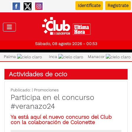
Identifícate
Registrate
Club de
Sábado, 08 agosto 2026 - 00:53
Palma
Inca
Manacor
Actividades de ocio
Publicado:
| Promociones
Participa en el concurso
#veranazo24
Ya está aquí el nuevo concurso del Club
con la colaboración de Colonette