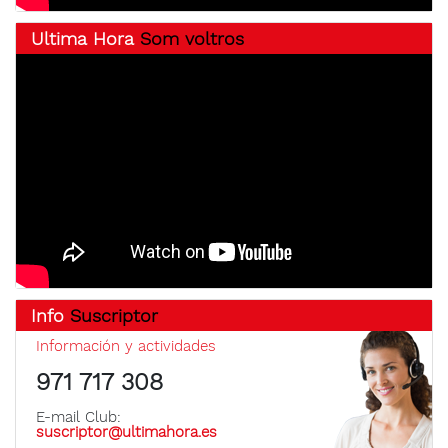
Ultima Hora
Som voltros
Info
Suscriptor
Información y actividades
971 717 308
E-mail Club:
suscriptor@ultimahora.es