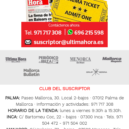
Ultima Hora
Ultima hora Ibiza
Menorca • Es Diari
M
Majorca Daily Bulletin
Grupo Ser
CLUB DEL SUSCRIPTOR
PALMA:
Paseo Mallorca, 30. Local 2-bajos · 07012 Palma de
Mallorca · Información y actividades: 971 717 308
HORARIO DE LA TIENDA:
lunes a viernes 9:30h a 15:30h.
INCA:
C/ Bartomeu Coc, 22 - bajos · 07300 Inca · Tels. 971
504 472 - 971 504 002