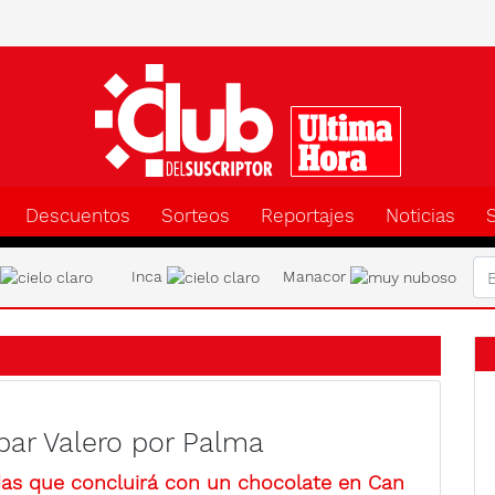
Clu
Descuentos
Sorteos
Reportajes
Noticias
a
Inca
Manacor
spar Valero por Palma
ndas que concluirá con un chocolate en Can