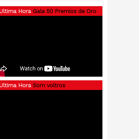
Ultima Hora
Gala 50 Premios de Oro
Ultima Hora
Som voltros