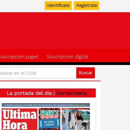
Identifícate
Registrate
b del suscriptor de Ulti
Suscripcion papel
Suscripcion digital
La portada del día |
Hemeroteca