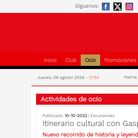
Síguenos:
Inicio
Club
Ocio
Promociones
Palm
Jueves, 06 agosto 2026 -
21:54
Actividades de ocio
Publicado:
10-10-2022
| Excursiones
Itinerario cultural con Ga
Nuevo recorrido de historia y leye