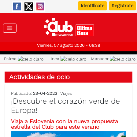
Identifícate
Registrate
Club de
Viernes, 07 agosto 2026 - 08:38
Palma
Inca
Manacor
Actividades de ocio
Publicado:
23-04-2023
| Viajes
¡Descubre el corazón verde de
Europa!
Viaja a Eslovenia con la nueva propuesta
estrella del Club para este verano