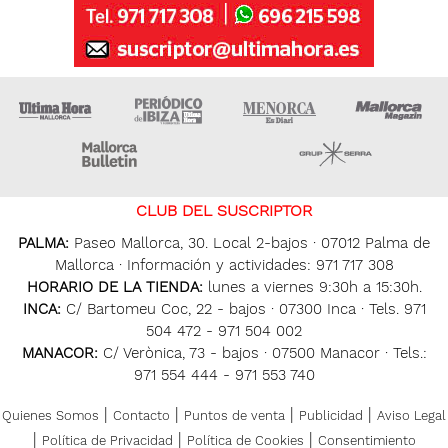
Ultima Hora
Ultima hora Ibiza
Menorca • Es Diari
M
Majorca Daily Bulletin
Grupo Ser
CLUB DEL SUSCRIPTOR
PALMA:
Paseo Mallorca, 30. Local 2-bajos · 07012 Palma de
Mallorca · Información y actividades: 971 717 308
HORARIO DE LA TIENDA:
lunes a viernes 9:30h a 15:30h.
INCA:
C/ Bartomeu Coc, 22 - bajos · 07300 Inca · Tels. 971
504 472 - 971 504 002
MANACOR:
C/ Verònica, 73 - bajos · 07500 Manacor · Tels.:
971 554 444 - 971 553 740
|
|
|
|
Quienes Somos
Contacto
Puntos de venta
Publicidad
Aviso Legal
|
|
|
Política de Privacidad
Política de Cookies
Consentimiento