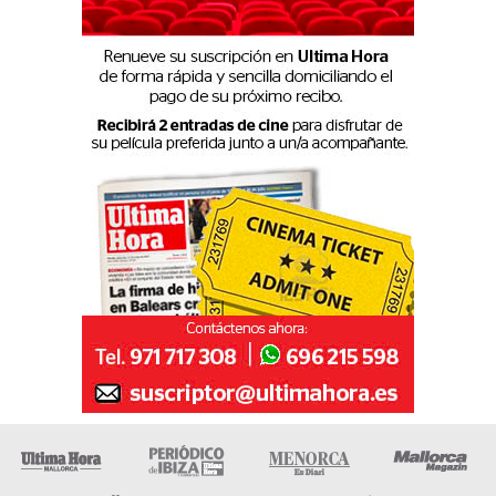
Ultima Hora
Ultima hora Ibiza
Menorca • Es Diari
M