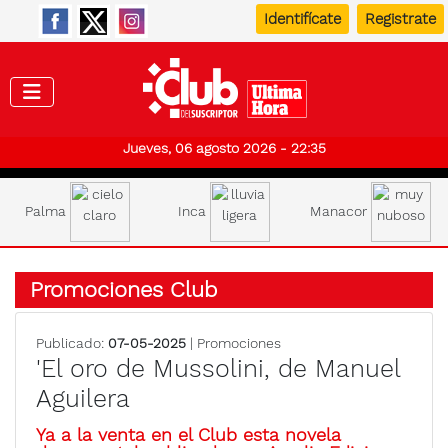
Identifícate
Registrate
Club de
Jueves, 06 agosto 2026 - 22:35
Palma
Inca
Manacor
Promociones Club
Publicado:
07-05-2025
| Promociones
'El oro de Mussolini, de Manuel
Aguilera
Ya a la venta en el Club esta novela