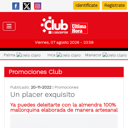
Identifícate
Registrate
Club de
Viernes, 07 agosto 2026 - 23:58
Palma
Inca
Manacor
Promociones Club
Publicado:
20-11-2022
| Promociones
Un placer exquisito
Ya puedes deleitarte con la almendra 100%
mallorquina elaborada de manera artesanal