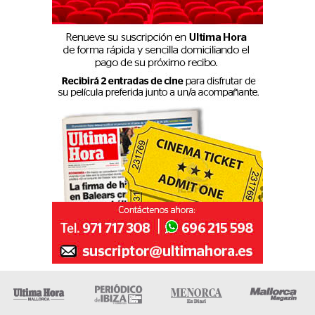
Ultima Hora
Ultima hora Ibiza
Menorca • Es Diari
M