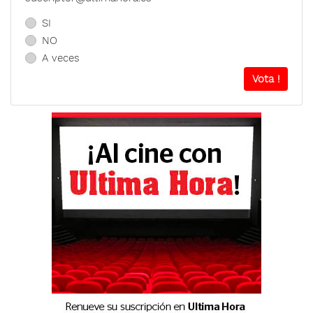
SI
NO
A veces