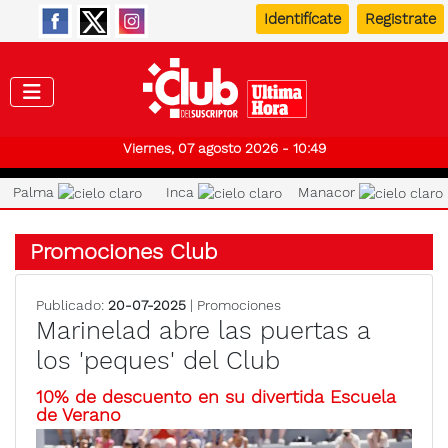
Identifícate
Registrate
Club de
Viernes, 07 agosto 2026 - 10:49
Palma
Inca
Manacor
Promociones Club
Publicado:
20-07-2025
| Promociones
Marinelad abre las puertas a
los 'peques' del Club
10% de descuento en su divertida Escuela
de Verano