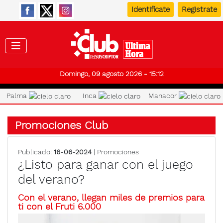
Identifícate
Registrate
Club de
Domingo, 09 agosto 2026 - 15:12
Palma
Inca
Manacor
Promociones Club
Publicado:
16-06-2024
| Promociones
¿Listo para ganar con el juego
del verano?
Con el verano, llegan miles de premios para
ti con el Fruti 6.000