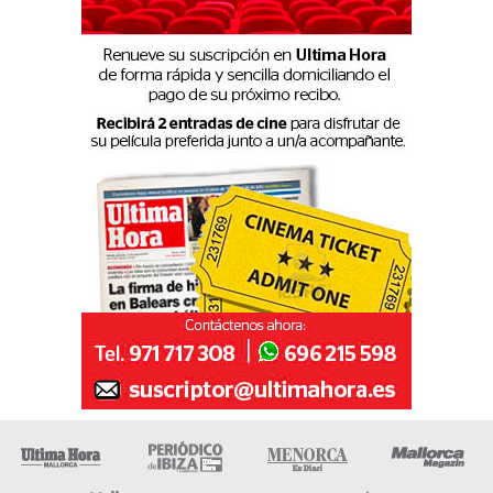
Ultima Hora
Ultima hora Ibiza
Menorca • Es Diari
M