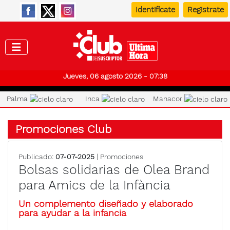
Identifícate
Registrate
Club de
Jueves, 06 agosto 2026 - 07:38
Palma
Inca
Manacor
Promociones Club
Publicado:
07-07-2025
| Promociones
Bolsas solidarias de Olea Brand
para Amics de la Infància
Un complemento diseñado y elaborado
para ayudar a la infancia